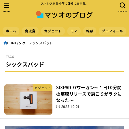
ストレスを最小限に身軽に生きる。
MENU
SEARCH
ホーム
鹿児島
ガジェット
モノ
雑談
プロフィール
HOME
タグ : シックスパッド
シックスパッド
SIXPAD パワーガン〜１日10分間
ガジェット
の筋膜リリースで肩こりがラクに
なった〜
2023.10.21