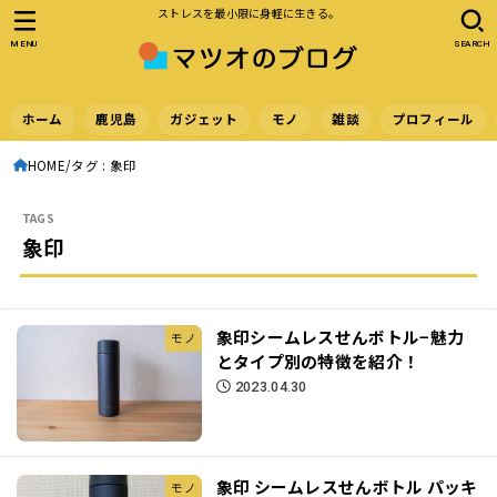
ストレスを最小限に身軽に生きる。
MENU
SEARCH
ホーム
鹿児島
ガジェット
モノ
雑談
プロフィール
HOME
タグ : 象印
象印
象印シームレスせんボトル−魅力
モノ
とタイプ別の特徴を紹介！
2023.04.30
象印 シームレスせんボトル パッキ
モノ