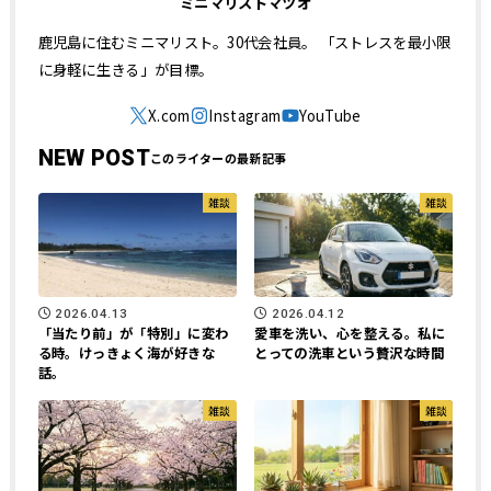
ミニマリストマツオ
鹿児島に住むミニマリスト。30代会社員。 「ストレスを最小限
に身軽に生きる」が目標。
NEW POST
雑談
雑談
2026.04.13
2026.04.12
「当たり前」が「特別」に変わ
愛車を洗い、心を整える。私に
る時。けっきょく海が好きな
とっての洗車という贅沢な時間
話。
雑談
雑談