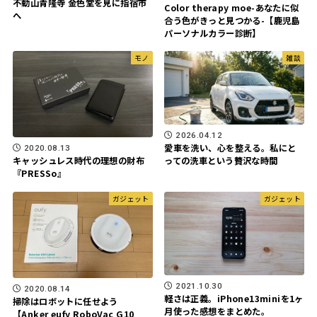
不動山青隆寺 金色堂を見に指宿市
Color therapy moe-あなたに似
へ
合う色がきっと見つかる-【鹿児島
パーソナルカラー診断】
モノ
雑談
2026.04.12
愛車を洗い、心を整える。私にと
2020.08.13
っての洗車という贅沢な時間
キャッシュレス時代の理想の財布
『PRESSo』
ガジェット
ガジェット
2021.10.30
2020.08.14
軽さは正義。iPhone13miniを1ヶ
掃除はロボットに任せよう
月使った感想をまとめた。
【Anker eufy RoboVac G10