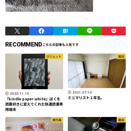
RECOMMEND
ガジェット
雑談
2021.07.10
2020.11.15
ミニマリスト１年生。
『kindle paper white』ぼくを
読書好きに変えてくれた快適読書専
用端末
鹿児島
雑談