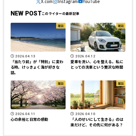
NEW POST
雑談
雑談
2026.04.13
2026.04.12
「当たり前」が「特別」に変わ
愛車を洗い、心を整える。私に
る時。けっきょく海が好きな
とっての洗車という贅沢な時間
話。
雑談
雑談
2026.04.11
2026.04.10
心の余裕と日常の感動
「人のせいにして生きる」のは
楽だけど、その先に何がある？