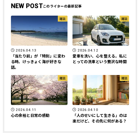
NEW POST
雑談
雑談
2026.04.13
2026.04.12
「当たり前」が「特別」に変わ
愛車を洗い、心を整える。私に
る時。けっきょく海が好きな
とっての洗車という贅沢な時間
話。
雑談
雑談
2026.04.11
2026.04.10
心の余裕と日常の感動
「人のせいにして生きる」のは
楽だけど、その先に何がある？