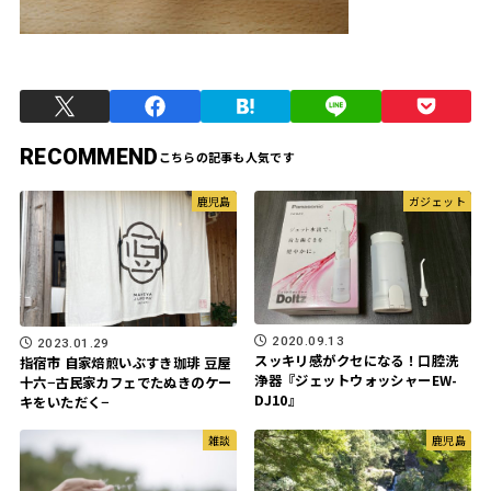
RECOMMEND
鹿児島
ガジェット
2020.09.13
2023.01.29
スッキリ感がクセになる！口腔洗
指宿市 自家焙煎いぶすき珈琲 豆屋
浄器『ジェットウォッシャーEW-
十六−古民家カフェでたぬきのケー
DJ10』
キをいただく−
雑談
鹿児島