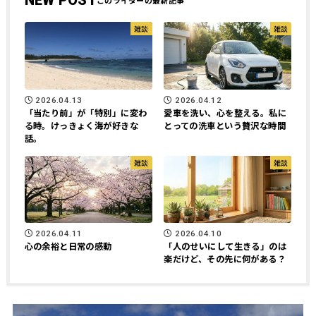
NEW POST
雑談
雑談
2026.04.13
2026.04.12
「当たり前」が「特別」に変わ
愛車を洗い、心を整える。私に
る時。けっきょく海が好きな
とっての洗車という贅沢な時間
話。
雑談
雑談
2026.04.11
2026.04.10
心の余裕と日常の感動
「人のせいにして生きる」のは
楽だけど、その先に何がある？