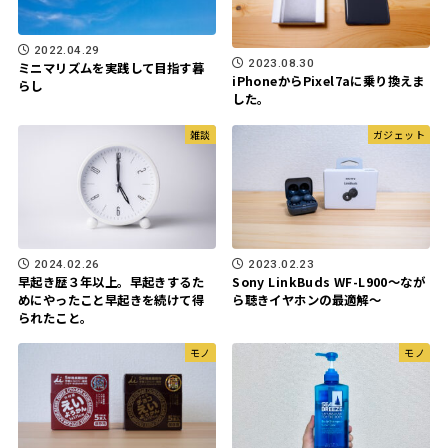
2022.04.29
2023.08.30
ミニマリズムを実践して目指す暮
iPhoneからPixel7aに乗り換えま
らし
した。
雑談
ガジェット
2024.02.26
2023.02.23
早起き歴３年以上。早起きするた
Sony LinkBuds WF-L900～なが
めにやったこと早起きを続けて得
ら聴きイヤホンの最適解～
られたこと。
モノ
モノ