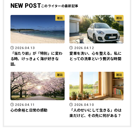
NEW POST
雑談
雑談
2026.04.13
2026.04.12
「当たり前」が「特別」に変わ
愛車を洗い、心を整える。私に
る時。けっきょく海が好きな
とっての洗車という贅沢な時間
話。
雑談
雑談
2026.04.11
2026.04.10
心の余裕と日常の感動
「人のせいにして生きる」のは
楽だけど、その先に何がある？