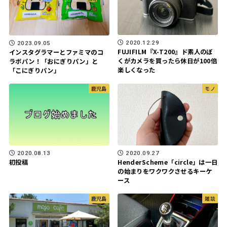
2020.12.29
2023.09.05
FUJIFILM『X-T200』ド素人のぼ
インスタグラマーとファミマのコ
くがカメラを買ったら休日が100倍
ラボパン！「おにぎりパン」と
楽しくなった
「こにぎりパン」
鹿児島
モノ
2020.08.13
2020.09.27
初投稿
HenderScheme「circle」は一日
の始まりをワクワクさせるキーケ
ース
鹿児島
雑談