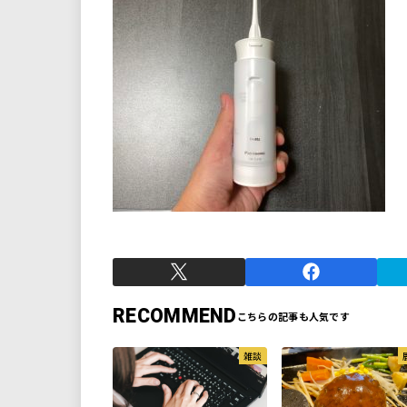
RECOMMEND
雑談