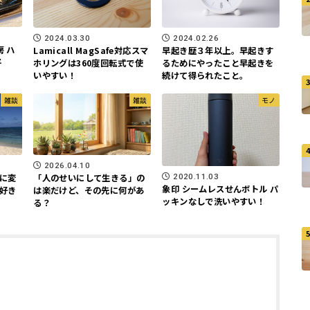
2024.03.30
2024.02.26
 ハ
Lamicall MagSafe対応スマ
早起き歴３年以上。早起きす
平
ホリングは360度回転式で使
るためにやったこと早起きを
いやすい！
続けて得られたこと。
雑談
雑談
モノ
2026.04.10
2020.11.03
に変
「人のせいにして生きる」の
象印 シームレスせんボトル パ
好き
は楽だけど、その先に何があ
ッキンなしで洗いやすい！
る？