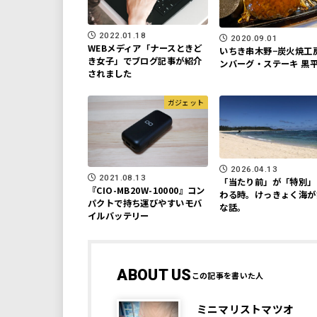
2022.01.18
2020.09.01
WEBメディア「ナースときど
いちき串木野−炭火焼工房
き女子」でブログ記事が紹介
ンバーグ・ステーキ 黒
されました
ガジェット
2026.04.13
2021.08.13
「当たり前」が「特別」
『CIO-MB20W-10000』コン
わる時。けっきょく海が
パクトで持ち運びやすいモバ
な話。
イルバッテリー
ABOUT US
ミニマリストマツオ