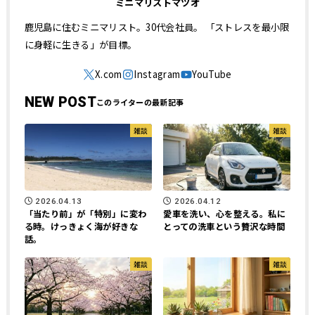
ミニマリストマツオ
鹿児島に住むミニマリスト。30代会社員。 「ストレスを最小限
に身軽に生きる」が目標。
NEW POST
雑談
雑談
2026.04.13
2026.04.12
「当たり前」が「特別」に変わ
愛車を洗い、心を整える。私に
る時。けっきょく海が好きな
とっての洗車という贅沢な時間
話。
雑談
雑談