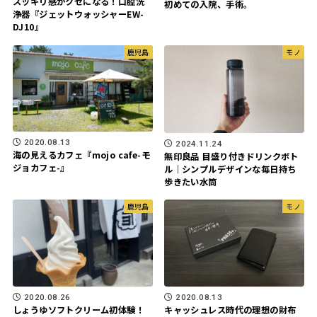
スッキリ感がクセになる！口腔洗
初めての入院、手術。
浄器『ジェットウォッシャーEW-
DJ10』
鹿児島
モノ
2020.08.13
2024.11.24
海の見えるカフェ『mojo cafe-モ
無印良品 目盛り付きドリンクボト
ジョカフェ-』
ル｜シンプルデザインな毎日持ち
歩きたい水筒
鹿児島
モノ
2020.08.26
2020.08.13
しょうゆソフトクリーム初体験！
キャッシュレス時代の理想の財布