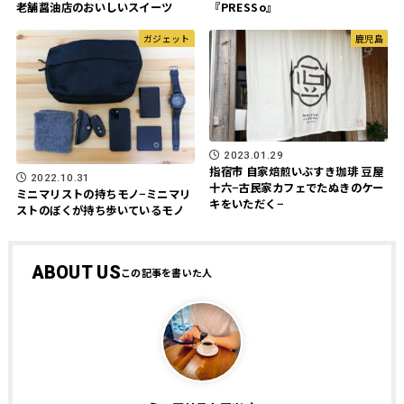
老舗醤油店のおいしいスイーツ
『PRESSo』
ガジェット
鹿児島
2023.01.29
指宿市 自家焙煎いぶすき珈琲 豆屋
2022.10.31
十六−古民家カフェでたぬきのケー
ミニマリストの持ちモノ−ミニマリ
キをいただく−
ストのぼくが持ち歩いているモノ
ABOUT US