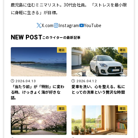
鹿児島に住むミニマリスト。30代会社員。 「ストレスを最小限
に身軽に生きる」が目標。
NEW POST
雑談
雑談
2026.04.13
2026.04.12
「当たり前」が「特別」に変わ
愛車を洗い、心を整える。私に
る時。けっきょく海が好きな
とっての洗車という贅沢な時間
話。
雑談
雑談