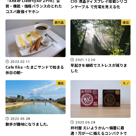
『Anker LibertyAir２Pro』音
CIO 液晶ディスプレイ搭載シリコ
質・機能・価格バランスのとれた
ンケーブル で充電を見える化
コスパ最強イヤホン
鹿児島
雑談
2021.12.26
2023.02.11
早起きを継続でストレスが減りま
Cafe fika ~たまごサンドで始まる
した
休日の朝~
雑談
モノ
2022.05.28
2023.06.28
散歩が趣味になりました。
井村屋 えいようかん～備蓄に最
適！万が一に備えるコンパクトで