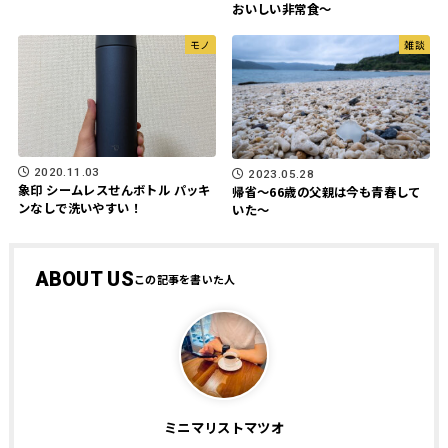
おいしい非常食～
モノ
雑談
2020.11.03
2023.05.28
象印 シームレスせんボトル パッキ
帰省～66歳の父親は今も青春して
ンなしで洗いやすい！
いた～
ABOUT US
ミニマリストマツオ