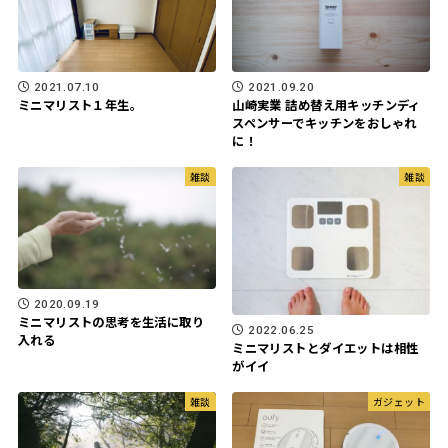
2021.07.10
2021.09.20
ミニマリスト１年生。
山崎実業 詰め替え用キッチンディ
スペンサーでキッチンをおしゃれ
に！
雑談
雑談
2020.09.19
ミニマリストの思考を生活に取り
2022.06.25
入れる
ミニマリストとダイエットは相性
がイイ
雑談
ガジェット