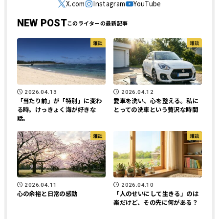
NEW POST
雑談
雑談
2026.04.13
2026.04.12
「当たり前」が「特別」に変わ
愛車を洗い、心を整える。私に
る時。けっきょく海が好きな
とっての洗車という贅沢な時間
話。
雑談
雑談
2026.04.11
2026.04.10
心の余裕と日常の感動
「人のせいにして生きる」のは
楽だけど、その先に何がある？