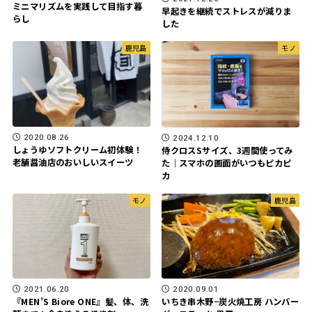
ミニマリズムを実践して目指す暮
早起きを継続でストレスが減りま
らし
した
鹿児島
モノ
2020.08.26
2024.12.10
しょうゆソフトクリーム初体験！
侍クロスSサイズ、3週間使ってみ
老舗醤油店のおいしいスイーツ
た｜スマホの画面がいつもピカピ
カ
モノ
鹿児島
2021.06.20
2020.09.01
『MEN’S Biore ONE』髪、体、洗
いちき串木野−炭火焼工房 ハンバー