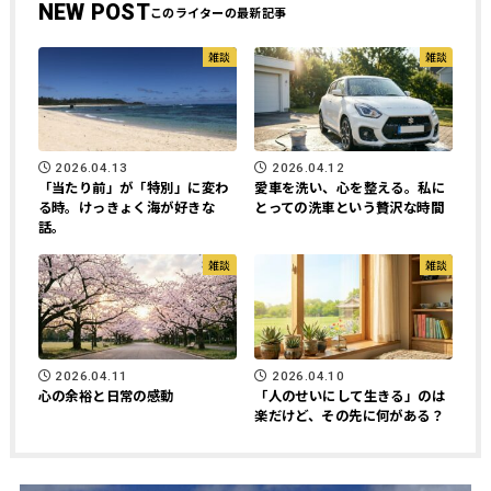
NEW POST
雑談
雑談
2026.04.13
2026.04.12
「当たり前」が「特別」に変わ
愛車を洗い、心を整える。私に
る時。けっきょく海が好きな
とっての洗車という贅沢な時間
話。
雑談
雑談
2026.04.11
2026.04.10
心の余裕と日常の感動
「人のせいにして生きる」のは
楽だけど、その先に何がある？